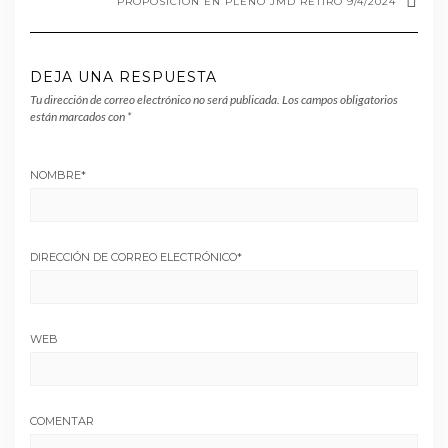
PROPOSICIÓN EN PLENO JMD RETIRO 9/4/2024
DEJA UNA RESPUESTA
Tu dirección de correo electrónico no será publicada.
Los campos obligatorios
están marcados con
*
NOMBRE
*
DIRECCIÓN DE CORREO ELECTRÓNICO
*
WEB
COMENTAR