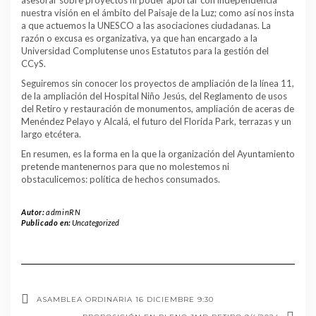
asesorar sobre proyectos ni poder aportar con independencia
nuestra visión en el ámbito del Paisaje de la Luz; como así nos insta
a que actuemos la UNESCO a las asociaciones ciudadanas. La
razón o excusa es organizativa, ya que han encargado a la
Universidad Complutense unos Estatutos para la gestión del
CCyS.
Seguiremos sin conocer los proyectos de ampliación de la línea 11,
de la ampliación del Hospital Niño Jesús, del Reglamento de usos
del Retiro y restauración de monumentos, ampliación de aceras de
Menéndez Pelayo y Alcalá, el futuro del Florida Park, terrazas y un
largo etcétera.
En resumen, es la forma en la que la organización del Ayuntamiento
pretende mantenernos para que no molestemos ni
obstaculicemos: política de hechos consumados.
Autor:
adminRN
Publicado en:
Uncategorized
ASAMBLEA ORDINARIA 16 DICIEMBRE 9:30