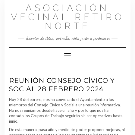
Saltar
ASOCIACIÓN
al
contenido
VECINAL RETIRO
NORTE
barrios de ibiza, estrella, niño jesús y jerónimos
Cambiar modo de navegación
REUNIÓN CONSEJO CÍVICO Y
SOCIAL 28 FEBRERO 2024
Hoy 28 de febrero, nos ha convocado el Ayuntamiento a los
miembros del Consejo Cívico y Social a una reunión informativa.
No nos reuníamos desde hace un año y por lo que nos han
contado los Grupos de Trabajo seguirán sin ser operativos hasta
junio.
De esta manera, pasa año y medio sin poder proponer mejoras, ni