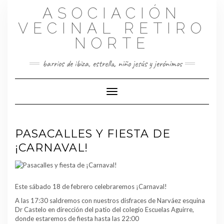
Saltar
ASOCIACIÓN
al
contenido
VECINAL RETIRO
NORTE
barrios de ibiza, estrella, niño jesús y jerónimos
Cambiar modo de navegación
PASACALLES Y FIESTA DE
¡CARNAVAL!
Este sábado 18 de febrero celebraremos ¡Carnaval!
A las 17:30 saldremos con nuestros disfraces de Narváez esquina
Dr Castelo en dirección del patio del colegio Escuelas Aguirre,
donde estaremos de fiesta hasta las 22:00