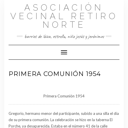
Saltar
ASOCIACIÓN
al
contenido
VECINAL RETIRO
NORTE
barrios de ibiza, estrella, niño jesús y jerónimos
Cambiar modo de navegación
PRIMERA COMUNIÓN 1954
Primera Comunión 1954
Gregorio, hermano menor del participante, subido a una silla el día
de su primera comunión. La celebración se hizo en la taberna El
Porche, ya desaparecida. Estaba en el número 41 de la calle