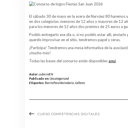
El sábado 30 de mayo en la acera de Narváez 80 haremos u
en dos categorías: menores de 12 años y mayores de 12 año
para los menores de 12 años dos premios de 25 euros a gas
Podéis entregarlo ese día o, si no podéis estar allí, enviar
queréis improvisar en el sitio, tendremos papel y ceras.
¡Participa! Tendremos una mesa informativa de la asociació
¡mucho más!
Todas las bases del concurso están disponibles
aquí
.
Autor:
adminRN
Publicado en:
Uncategorized
Etiquetas:
BarrioParaVecindario
,
talleres
CURSO COMPETENCIAS DIGITALES