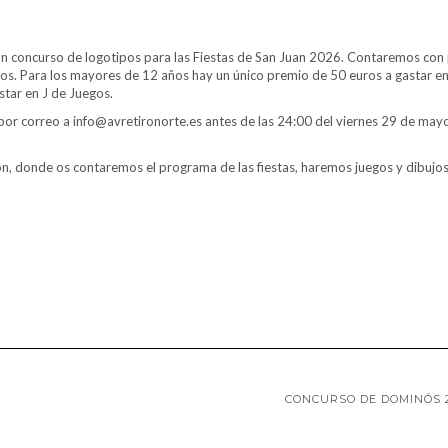
n concurso de logotipos para las Fiestas de San Juan 2026. Contaremos con
s. Para los mayores de 12 años hay un único premio de 50 euros a gastar e
tar en J de Juegos.
lo por correo a info@avretironorte.es antes de las 24:00 del viernes 29 de mayo
n, donde os contaremos el programa de las fiestas, haremos juegos y dibujos
CONCURSO DE DOMINÓS 