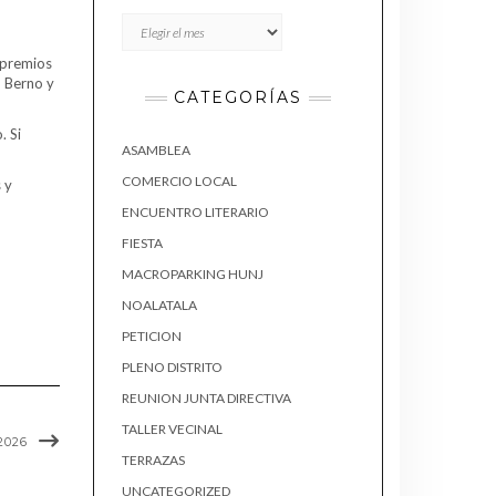
Archivos
 premios
n Berno y
CATEGORÍAS
. Si
ASAMBLEA
COMERCIO LOCAL
 y
ENCUENTRO LITERARIO
FIESTA
MACROPARKING HUNJ
NOALATALA
PETICION
PLENO DISTRITO
REUNION JUNTA DIRECTIVA
TALLER VECINAL
2026
TERRAZAS
UNCATEGORIZED