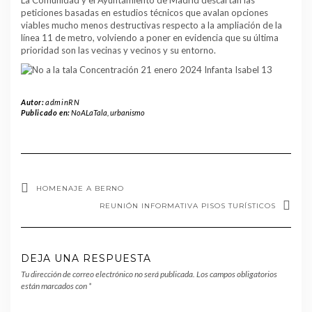
La Comunidad y el Ayuntamiento de Madrid descartan las
peticiones basadas en estudios técnicos que avalan opciones
viables mucho menos destructivas respecto a la ampliación de la
línea 11 de metro, volviendo a poner en evidencia que su última
prioridad son las vecinas y vecinos y su entorno.
Autor:
adminRN
Publicado en:
NoALaTala
,
urbanismo
HOMENAJE A BERNO
REUNIÓN INFORMATIVA PISOS TURÍSTICOS
DEJA UNA RESPUESTA
Tu dirección de correo electrónico no será publicada.
Los campos obligatorios
están marcados con
*