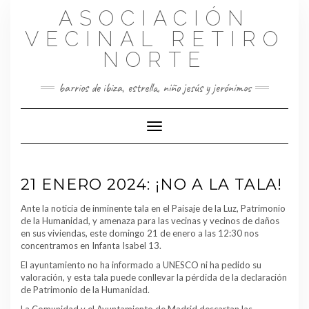
Saltar
ASOCIACIÓN
al
contenido
VECINAL RETIRO
NORTE
barrios de ibiza, estrella, niño jesús y jerónimos
Cambiar modo de navegación
21 ENERO 2024: ¡NO A LA TALA!
Ante la noticia de inminente tala en el Paisaje de la Luz, Patrimonio
de la Humanidad, y amenaza para las vecinas y vecinos de daños
en sus viviendas, este domingo 21 de enero a las 12:30 nos
concentramos en Infanta Isabel 13.
El ayuntamiento no ha informado a UNESCO ni ha pedido su
valoración, y esta tala puede conllevar la pérdida de la declaración
de Patrimonio de la Humanidad.